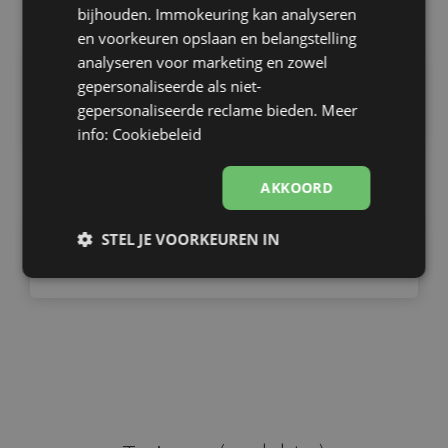
bijhouden. Immokeuring kan analyseren
en voorkeuren opslaan en belangstelling
analyseren voor marketing en zowel
Officieel attest
gepersonaliseerde als niet-
gepersonaliseerde reclame bieden.
Meer
We schrijven het asbest attest en bezorgen het
info: Cookiebeleid
heel snel.
AKKOORD
STEL JE VOORKEUREN IN
Duidelijke uitleg
Strikt
Prestatie
Targeting
U kan helderheid geven aan bestuur en ouders
noodzakelijk
Functioneel
Niet-
geclassificeerd