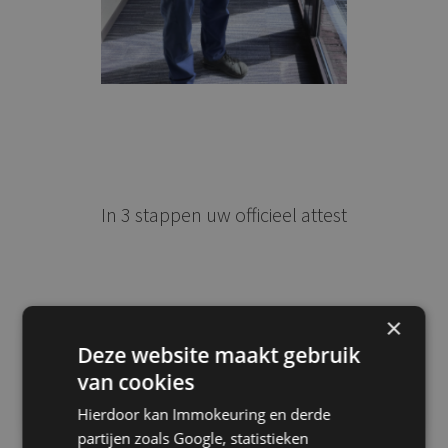
In 3 stappen uw officieel attest
×
Deze website maakt gebruik
FOD-erkend labo
van cookies
De stalen worden geanalyseerd volgens strenge
Hierdoor kan Immokeuring en derde
normen.
partijen zoals Google, statistieken