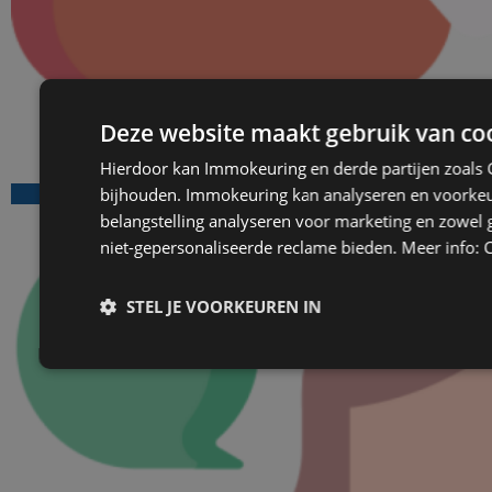
Deze website maakt gebruik van co
Veelgestelde vragen
Hierdoor kan Immokeuring en derde partijen zoals G
Bekijk FAQ
bijhouden. Immokeuring kan analyseren en voorke
belangstelling analyseren voor marketing en zowel 
niet-gepersonaliseerde reclame bieden.
Meer info: 
STEL JE VOORKEUREN IN
Strikt
Prestatie
Targeting
Funct
noodzakelijk