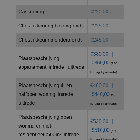
Gaskeuring
€220,00
Olietankkeuring bovengronds
€225,00
Olietankkeuring ondergronds
€245,00
€380,00 |
Plaatsbeschrijving
€360,00
(€20
appartement: intrede | uittrede
korting bij uittrede)
Plaatsbeschrijving rij-en
€460,00 |
halfopen woning: intrede |
€440,00
(€20
uittrede
korting bij uittrede)
Plaatsbeschrijving open
€530,00 |
woning en niet-
€510,00
(€20
residentieel<500m²: intrede |
korting bij uittrede)