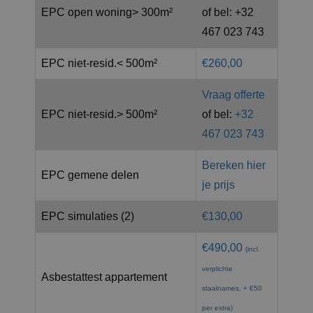
EPC open woning> 300m²
of bel: +32
467 023 743
EPC niet-resid.< 500m²
€260,00
Vraag offerte
EPC niet-resid.> 500m²
of bel:
+32
467 023 743
Bereken hier
EPC gemene delen
je prijs
EPC simulaties (2)
€130,00
€490,00
(incl.
verplichte
Asbestattest appartement
staalnames, + €50
per extra)