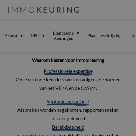
Elektrische
Asbest
EPC
Plaatsbeschrijving
Ta
Keuringen
Overzicht van onze tarieven
Waarom kiezen voor ImmoKeuring
Professionele expertise
Onze erkende keurders werken volgens de normen
van het VEKA en de OVAM.
Stiptheid en snelheid
Afspraken worden nagekomen, rapporten snel en
correct geleverd.
Bereikbaarheid
Je bereikt ons altijd gemakkelijk, telefonisch of via