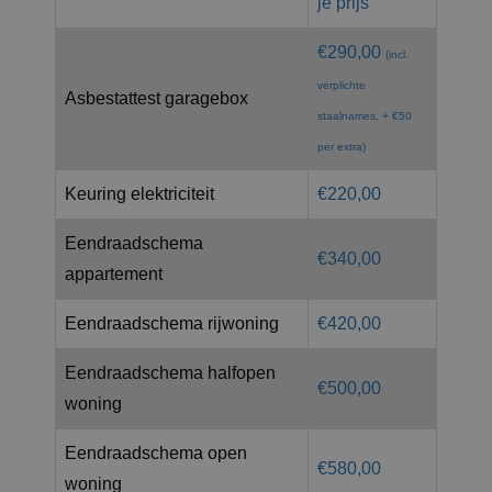
je prijs
€290,00
(incl.
verplichte
Asbestattest garagebox
staalnames, + €50
per extra)
Keuring elektriciteit
€220,00
Eendraadschema
€340,00
appartement
Eendraadschema rijwoning
€420,00
Eendraadschema halfopen
€500,00
woning
Eendraadschema open
€580,00
woning