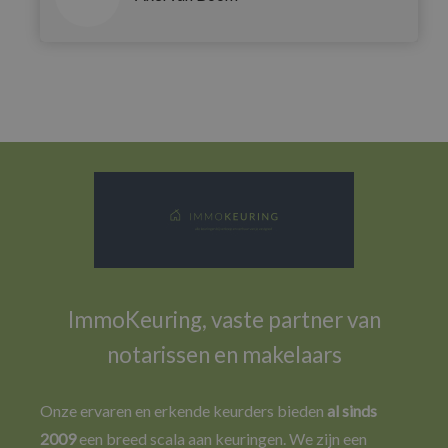
ImmoKeuring, vaste partner van
notarissen en makelaars
Onze ervaren en erkende keurders bieden
al sinds
2009
een breed scala aan keuringen. We zijn een