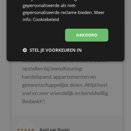
gepersonaliseerde als niet-
gepersonaliseerde reclame bieden.
Meer
info: Cookiebeleid
AKKOORD
Altijd vriendelijk &
bereidwillig!
STEL JE VOORKEUREN IN
Ik heb verschillende keren EPC's laten
Strikt
Prestatie
Targeting
noodzakelijk
opstellen bij ImmoKeuring:
handelspand, appartementen en
gemeenschappelijke delen. Altijd heel
Functioneel
Niet-
snel en zeer vriendelijk en bereidwillig.
geclassificeerd
Bedankt!!
Axel van Boom