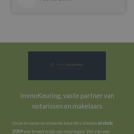
ImmoKeuring, vaste partner van
notarissen en makelaars
Onze ervaren en erkende keurders bieden
al sinds
2009
een breed scala aan keuringen. We zijn een