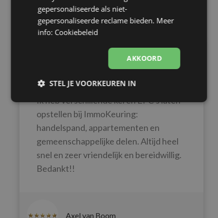
gepersonaliseerde als niet-
gepersonaliseerde reclame bieden.
Meer
info: Cookiebeleid
AKKOORD
Altijd vriendelijk &
bereidwillig!
STEL JE VOORKEUREN IN
Ik heb verschillende keren EPC's laten
Strikt
Prestatie
Targeting
noodzakelijk
opstellen bij ImmoKeuring:
handelspand, appartementen en
gemeenschappelijke delen. Altijd heel
Functioneel
Niet-
snel en zeer vriendelijk en bereidwillig.
geclassificeerd
Bedankt!!
Axel van Boom